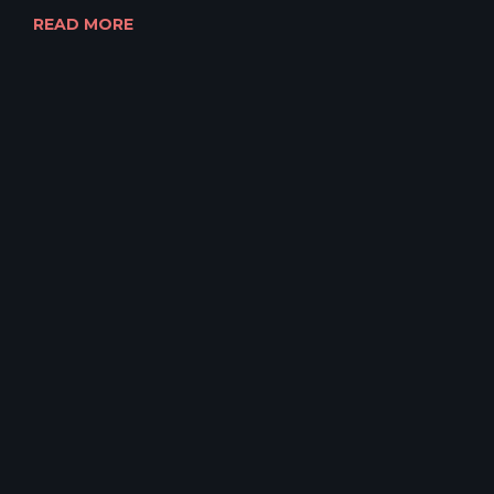
READ MORE
Copyright 2022
SERVIZI
STILL LIFE FOTO
FOTO PRODOTTI