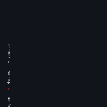
QUALCHE FOTO
Youtube
Il modo migliore per
vendere borse è con le
Pinterest
fotografie e video.
Instagram