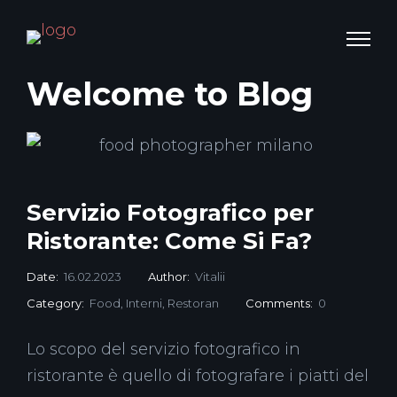
Welcome to Blog
Servizio Fotografico per
Ristorante: Come Si Fa?
Date:
16.02.2023
Author:
Vitalii
Category:
Food
,
Interni
,
Restoran
Comments:
0
Lo scopo del servizio fotografico in
ristorante è quello di fotografare i piatti del